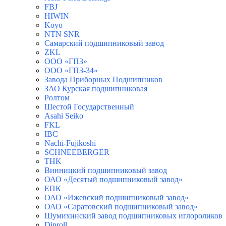
FBJ
HIWIN
Koyo
NTN SNR
Самарский подшипниковый завод
ZKL
ООО «ГПЗ»
ООО «ГПЗ-34»
Завода Приборных Подшипников
ЗАО Курская подшипниковая
Ролтом
Шестой Государственный
Asahi Seiko
FKL
IBC
Nachi-Fujikoshi
SCHNEEBERGER
THK
Винницкий подшипниковый завод
ОАО «Десятый подшипниковый завод»
ЕПК
ОАО «Ижевский подшипниковый завод»
ОАО «Саратовский подшипниковый завод»
Шумихинский завод подшипниковых иглороликов
Dinroll