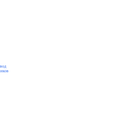
вод
ликов