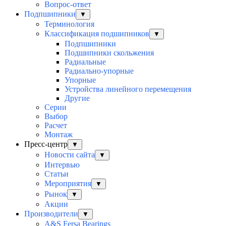
Вопрос-ответ
Подпшипники
▼
Терминология
Классификация подшипников
▼
Подпшипники
Подшипники скольжения
Радиальные
Радиально-упорные
Упорные
Устройства линейного перемещения
Другие
Серии
Выбор
Раcчет
Монтаж
Пресс-центр
▼
Новости сайта
▼
Интервью
Статьи
Мероприятия
▼
Рынок
▼
Акции
Производители
▼
A&S Fersa Bearings