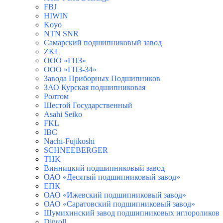
FBJ
HIWIN
Koyo
NTN SNR
Самарский подшипниковый завод
ZKL
ООО «ГПЗ»
ООО «ГПЗ-34»
Завода Приборных Подшипников
ЗАО Курская подшипниковая
Ролтом
Шестой Государственный
Asahi Seiko
FKL
IBC
Nachi-Fujikoshi
SCHNEEBERGER
THK
Винницкий подшипниковый завод
ОАО «Десятый подшипниковый завод»
ЕПК
ОАО «Ижевский подшипниковый завод»
ОАО «Саратовский подшипниковый завод»
Шумихинский завод подшипниковых иглороликов
Dinroll