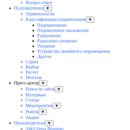
Вопрос-ответ
Подпшипники
▼
Терминология
Классификация подшипников
▼
Подпшипники
Подшипники скольжения
Радиальные
Радиально-упорные
Упорные
Устройства линейного перемещения
Другие
Серии
Выбор
Раcчет
Монтаж
Пресс-центр
▼
Новости сайта
▼
Интервью
Статьи
Мероприятия
▼
Рынок
▼
Акции
Производители
▼
A&S Fersa Bearings