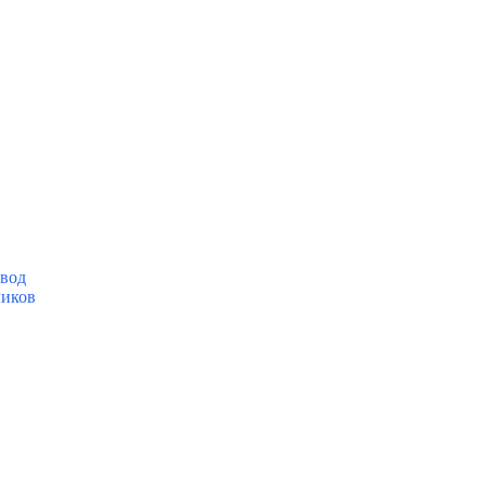
вод
ликов