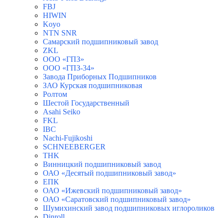
FBJ
HIWIN
Koyo
NTN SNR
Самарский подшипниковый завод
ZKL
ООО «ГПЗ»
ООО «ГПЗ-34»
Завода Приборных Подшипников
ЗАО Курская подшипниковая
Ролтом
Шестой Государственный
Asahi Seiko
FKL
IBC
Nachi-Fujikoshi
SCHNEEBERGER
THK
Винницкий подшипниковый завод
ОАО «Десятый подшипниковый завод»
ЕПК
ОАО «Ижевский подшипниковый завод»
ОАО «Саратовский подшипниковый завод»
Шумихинский завод подшипниковых иглороликов
Dinroll