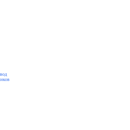
вод
ликов