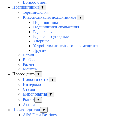
Вопрос-ответ
Подпшипники
▼
Терминология
Классификация подшипников
▼
Подпшипники
Подшипники скольжения
Радиальные
Радиально-упорные
Упорные
Устройства линейного перемещения
Другие
Серии
Выбор
Раcчет
Монтаж
Пресс-центр
▼
Новости сайта
▼
Интервью
Статьи
Мероприятия
▼
Рынок
▼
Акции
Производители
▼
A&S Fersa Bearings