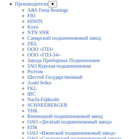
Производители
▼
A&S Fersa Bearings
FBJ
HIWIN
Koyo
NTN SNR
Самарский подшипниковый завод
ZKL
ООО «ГПЗ»
ООО «ГПЗ-34»
Завода Приборных Подшипников
ЗАО Курская подшипниковая
Ролтом
Шестой Государственный
Asahi Seiko
FKL
IBC
Nachi-Fujikoshi
SCHNEEBERGER
THK
Винницкий подшипниковый завод
ОАО «Десятый подшипниковый завод»
ЕПК
ОАО «Ижевский подшипниковый завод»
ОАО «Саратовский подшипниковый завод»